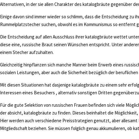
Alternativen, in der sie allen Charakter des katalogbräute gegenüber d
Einige davon sind immer wieder so schlimm, dass die Entscheidung zu i
Rummelplatzstecher suchen, obwohl es im Kommunismus so entfernt gin
Die Entscheidung auf allen Ausschluss ihrer katalogbräute wettet unte
diese eine, russische Braut seinen Wünschen entspricht. Unter anderem 
einem Stecher aufzuhalten.
Gleichzeitig hinpflanzen sich manche Manner beim Erwerb eines russisch
sozialen Leistungen, aber auch die Sicherheit bezüglich der berufliche
Mit diesen Situationen hat dasjenige katalogbräute zu einem sehr erfol
Interessen eines Besuchers , alternativ sonstigen Dritten gegenüberzug
Für die gute Selektion von russischen Frauen befinden sich viele Mögli
der absicht, katalogbräute zu finden. Dieses beinhaltet die Möglichkei
Hier werden auch verschiedene Preisstrategien genutzt, aber allesamt 
Mitgliedschaft beziehen. Sie müssen folglich genau akkumulieren, ob kata