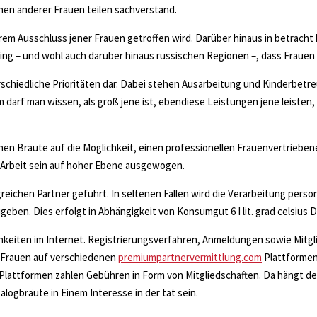
enen anderer Frauen teilen sachverstand.
hrem Ausschluss jener Frauen getroffen wird. Darüber hinaus in betrac
g – und wohl auch darüber hinaus russischen Regionen –, dass Frauen 
rschiedliche Prioritäten dar. Dabei stehen Ausarbeitung und Kinderbetr
darf man wissen, als groß jene ist, ebendiese Leistungen jene leisten,
en Bräute auf die Möglichkeit, einen professionellen Frauenvertriebener
n Arbeit sein auf hoher Ebene ausgewogen.
greichen Partner geführt. In seltenen Fällen wird die Verarbeitung pers
eben. Dies erfolgt in Abhängigkeit von Konsumgut 6 I lit. grad celsius 
chkeiten im Internet. Registrierungsverfahren, Anmeldungen sowie Mitgli
t, Frauen auf verschiedenen
premiumpartnervermittlung.com
Plattformen
Plattformen zahlen Gebühren in Form von Mitgliedschaften. Da hängt der
logbräute in Einem Interesse in der tat sein.