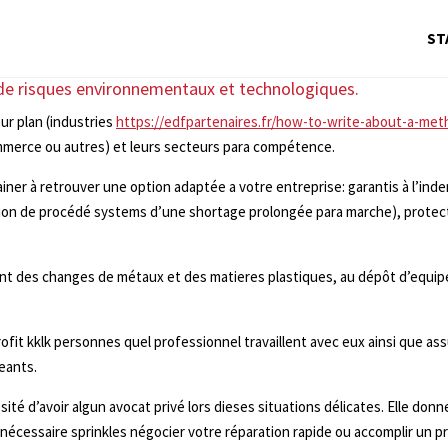
ST
 de risques environnementaux et technologiques.
ur plan (industries
https://edfpartenaires.fr/how-to-write-about-a-met
mmerce ou autres) et leurs secteurs para compétence.
rainer à retrouver une option adaptée a votre entreprise: garantis à l’i
ion de procédé systems d’une shortage prolongée para marche), protecti
ant des changes de métaux et des matieres plastiques, au dépôt d’equipe
ofit kklk personnes quel professionnel travaillent avec eux ainsi que as
geants.
ité d’avoir algun avocat privé lors dieses situations délicates. Elle donn
essaire sprinkles négocier votre réparation rapide ou accomplir un procès